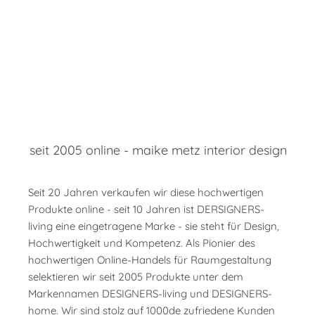
Alphenberg
Studios
Flächenvorhang
Extravagante
Exklusive
Echt-Leder
Nachhalti
Paneele und
Tapeten &
Flächenvorhangsysteme
Foto: hey-
Foto: Wood 
Foto: interstil
Foto: Estiluz
Foto: Estiluz
Fliesen von
-
Sichtschutz
Wandverkleidungen
Interstil F1
sign
Washi
Alphenberg
Wandpan
Systeme
von Elitis
...eine große
Estiluz Leuchten
von
Akustik
Sichtschu
Auswahl an
bald in unserer
Foto: hey-
Foto: Wonderwall
Foto: kymo
Foto: interstil
Wonderw
Elemente
Systeme
Gardinenstangen
Rubrik MORE
sign
Studios
Studio
SILENT
von Woo
und
Kymo Teppiche
Wellenvorhangsyst
FLOWER
& Washi
Akustik
seit 2005 online - maike metz interior design
Vorhangstangen
Hochwertige
und Hey Sign Filz
und Wellenvorhän
von hey-
Elemente
Design Produkte
Teppiche
nach Maß gefertig
sign
für alle
zur
Seit 20 Jahren verkaufen wir diese hochwertigen
Office-
Wandgestaltung
Produkte online - seit 10 Jahren ist DERSIGNERS-
Bereiche
living eine eingetragene Marke - sie steht für Design,
aus Filz
Hochwertigkeit und Kompetenz. Als Pionier des
und
hochwertigen Online-Handels für Raumgestaltung
mehr...
selektieren wir seit 2005 Produkte unter dem
Markennamen DESIGNERS-living und DESIGNERS-
home. Wir sind stolz auf 1000de zufriedene Kunden