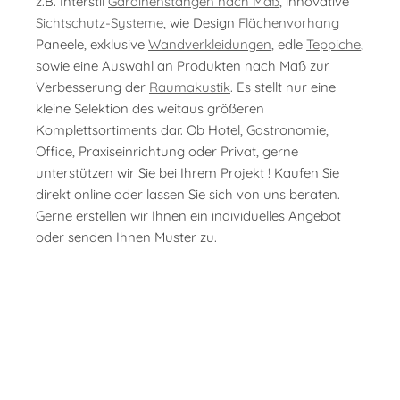
z.B. Interstil
Gardinenstangen nach Maß
, innovative
Sichtschutz-Systeme
, wie Design
Flächenvorhang
Paneele, exklusive
Wandverkleidungen
, edle
Teppiche
,
sowie eine Auswahl an Produkten nach Maß zur
Verbesserung der
Raumakustik
. Es stellt nur eine
kleine Selektion des weitaus größeren
Komplettsortiments dar. Ob Hotel, Gastronomie,
Office, Praxiseinrichtung oder Privat, gerne
unterstützen wir Sie bei Ihrem Projekt ! Kaufen Sie
direkt online oder lassen Sie sich von uns beraten.
Gerne erstellen wir Ihnen ein individuelles Angebot
oder senden Ihnen Muster zu.
Foto:
Foto: Wonde
Foto: ann idstein
Foto: Elitis
Foto: Interstil