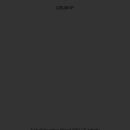
135,00 €
*
Schallabsorber Wand WELLE Infinity