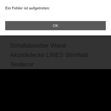
Ein Fehler ist aufgetreten:
OK
Navigation einblenden
Schallabsorber Wand
Akustikdecke LINES SlimWall
Texdecor