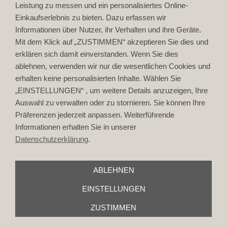
Über uns
Leistung zu messen und ein personalisiertes Online-
Einrichtungsberatung
Einkaufserlebnis zu bieten. Dazu erfassen wir
Muster-Service
Informationen über Nutzer, ihr Verhalten und ihre Geräte.
Mit dem Klick auf
„
ZUSTIMMEN“ akzeptieren Sie dies und
AGB
Datenschutz
erklären sich damit einverstanden. Wenn Sie dies
Widerrufsrecht
ablehnen, verwenden wir nur die wesentlichen Cookies und
Cookies
erhalten keine personalisierten Inhalte. Wählen Sie
„EINSTELLUNGEN“ , um weitere Details anzuzeigen, Ihre
Versand
Auswahl zu verwalten oder zu stornieren. Sie können Ihre
Zahlung
Präferenzen jederzeit anpassen. Weiterführende
Online-Rabatt
Barrierefreiheit
Informationen erhalten Sie in unserer
Datenschutzerklärung
.
Hilfe
Einrichtungsblog
ETAGE-7
ABLEHNEN
Bildquellnachweis
EINSTELLUNGEN
© DESIGNERS-living by maike metz
ZUSTIMMEN