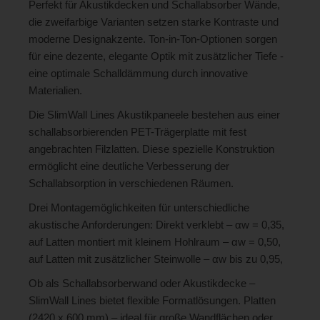
Perfekt für Akustikdecken und Schallabsorber Wände,
die zweifarbige Varianten setzen starke Kontraste und
moderne Designakzente. Ton-in-Ton-Optionen sorgen
für eine dezente, elegante Optik mit zusätzlicher Tiefe -
eine optimale Schalldämmung durch innovative
Materialien.
Die SlimWall Lines Akustikpaneele bestehen aus einer
schallabsorbierenden PET-Trägerplatte mit fest
angebrachten Filzlatten. Diese spezielle Konstruktion
ermöglicht eine deutliche Verbesserung der
Schallabsorption in verschiedenen Räumen.
Drei Montagemöglichkeiten für unterschiedliche
akustische Anforderungen: Direkt verklebt – αw = 0,35,
auf Latten montiert mit kleinem Hohlraum – αw = 0,50,
auf Latten mit zusätzlicher Steinwolle – αw bis zu 0,95,
Ob als Schallabsorberwand oder Akustikdecke –
SlimWall Lines bietet flexible Formatlösungen. Platten
(2420 x 600 mm) – ideal für große Wandflächen oder