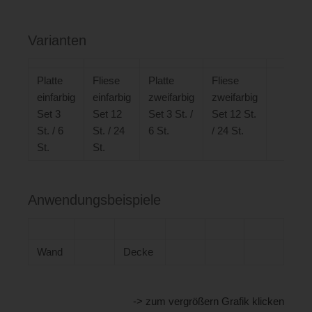
Varianten
Platte
Fliese
Platte
Fliese
Ma
einfarbig
einfarbig
zweifarbig
zweifarbig
Set 3
Set 12
Set 3 St. /
Set 12 St.
St. / 6
St. / 24
6 St.
/ 24 St.
St.
St.
Anwendungsbeispiele
Wand
Decke
-> zum vergrößern Grafik klicken