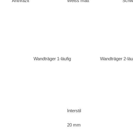
Anthrazit
Weiss matt
Schw
Wandträger 1-läufig
Wandträger 2-läu
Interstil
20 mm