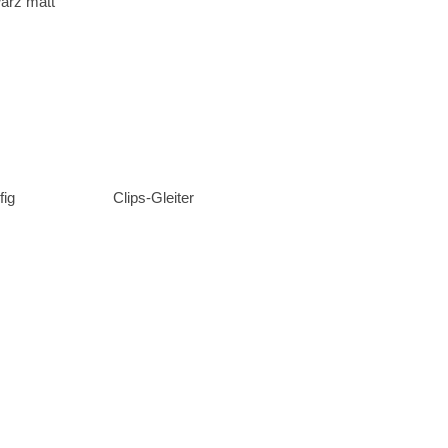
arz matt
fig
Clips-Gleiter