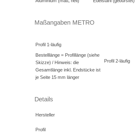
Aluminium (matt, hell)
Edelstahl (gebürstet)
Maßangaben METRO
Profil 1-läufig
Bestelllänge = Profillänge (siehe
Profil 2-läufig
Skizze) / Hinweis: die
Gesamtlänge inkl. Endstücke ist
je Seite 15 mm länger
Details
Hersteller
Profil