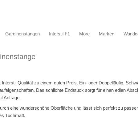
Gardinenstangen
Interstil F1
More
Marken
Wandge
dinenstange
erstil Qualität zu einem guten Preis. Ein- oder Doppelläufig, Schwa
 Laufeigenschaften. Das schlichte Endstück sorgt für einen edlen Abs
f Anfrage.
h eine wunderschöne Oberfläche und lässt sich perfekt zu passen
es Tuchmatt.