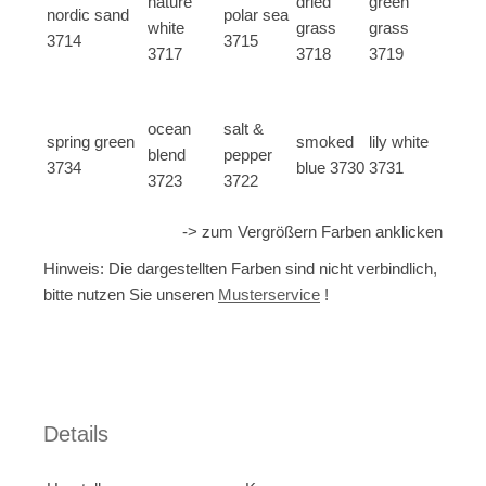
nature
dried
green
nordic sand
polar sea
white
grass
grass
3714
3715
3717
3718
3719
ocean
salt &
spring green
smoked
lily white
blend
pepper
3734
blue 3730
3731
3723
3722
-> zum Vergrößern Farben anklicken
Hinweis: Die dargestellten Farben sind nicht verbindlich,
bitte nutzen Sie unseren
Musterservice
!
Details