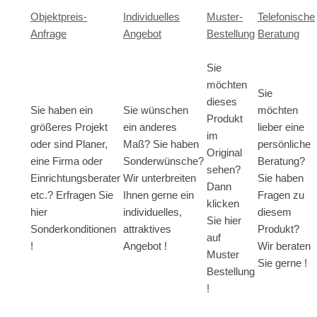
Objektpreis-
Individuelles
Muster-
Telefonische
Anfrage
Angebot
Bestellung
Beratung
Sie
möchten
Sie
dieses
Sie haben ein
Sie wünschen
möchten
Produkt
größeres Projekt
ein anderes
lieber eine
im
oder sind Planer,
Maß? Sie haben
persönliche
Original
eine Firma oder
Sonderwünsche?
Beratung?
sehen?
Einrichtungsberater
Wir unterbreiten
Sie haben
Dann
etc.? Erfragen Sie
Ihnen gerne ein
Fragen zu
klicken
hier
individuelles,
diesem
Sie hier
Sonderkonditionen
attraktives
Produkt?
auf
!
Angebot !
Wir beraten
Muster
Sie gerne !
Bestellung
!