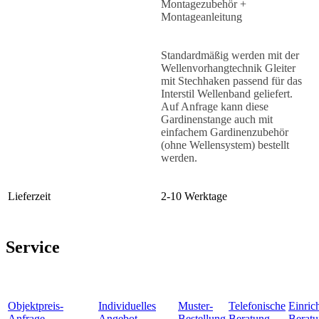
Montagezubehör +
Montageanleitung
Standardmäßig werden mit der
Wellenvorhangtechnik Gleiter
mit Stechhaken passend für das
Interstil Wellenband geliefert.
Auf Anfrage kann diese
Gardinenstange auch mit
einfachem Gardinenzubehör
(ohne Wellensystem) bestellt
werden.
Lieferzeit
2-10 Werktage
Service
Objektpreis-
Individuelles
Muster-
Telefonische
Einric
Anfrage
Angebot
Bestellung
Beratung
Berat