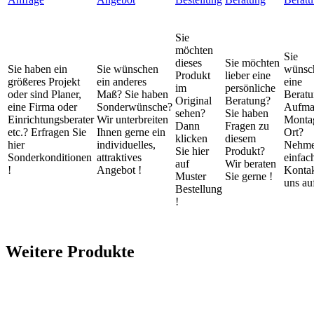
Sie
möchten
Sie
dieses
Sie möchten
Sie haben ein
Sie wünschen
wünsc
Produkt
lieber eine
größeres Projekt
ein anderes
eine
im
persönliche
oder sind Planer,
Maß? Sie haben
Beratu
Original
Beratung?
eine Firma oder
Sonderwünsche?
Aufma
sehen?
Sie haben
Einrichtungsberater
Wir unterbreiten
Monta
Dann
Fragen zu
etc.? Erfragen Sie
Ihnen gerne ein
Ort?
klicken
diesem
hier
individuelles,
Nehme
Sie hier
Produkt?
Sonderkonditionen
attraktives
einfac
auf
Wir beraten
!
Angebot !
Kontak
Muster
Sie gerne !
uns auf
Bestellung
!
Weitere Produkte