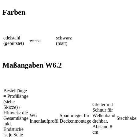
Farben
edelstahl
schwarz
weiss
(gebürstet)
(matt)
Maßangaben W6.2
Bestelllänge
= Profillänge
(siehe
Gleiter mit
Skizze) /
Schnur für
Hinweis: die
W6
Spannriegel für
Wellenband
Gesamtlänge
Stechhake
Innenlaufprofil
Deckenmontage
drehbar,
inkl.
Abstand 8
Endstücke
cm
ist je Seite