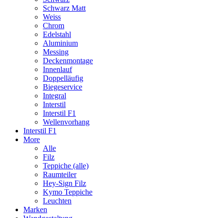
Schwarz Matt
Weiss
Chrom
Edelstahl
Aluminium
Messing
Deckenmontage
Innenlauf
Doppelläufig
Biegeservice
Integral
Interstil
Interstil F1
Wellenvorhang
Interstil F1
More
Alle
Filz
Teppiche (alle)
Raumteiler
Hey-Sign Filz
Kymo Teppiche
Leuchten
Marken