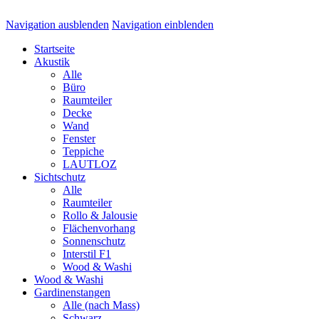
Navigation ausblenden
Navigation einblenden
Startseite
Akustik
Alle
Büro
Raumteiler
Decke
Wand
Fenster
Teppiche
LAUTLOZ
Sichtschutz
Alle
Raumteiler
Rollo & Jalousie
Flächenvorhang
Sonnenschutz
Interstil F1
Wood & Washi
Wood & Washi
Gardinenstangen
Alle (nach Mass)
Schwarz