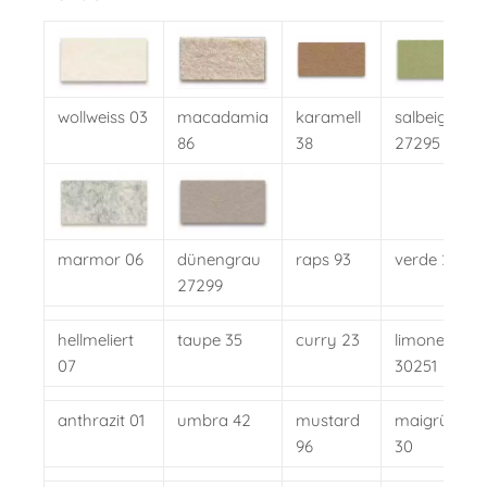
wollweiss 03
macadamia
karamell
salbeigrün
86
38
27295
marmor 06
dünengrau
raps 93
verde 25
27299
hellmeliert
taupe 35
curry 23
limone
07
30251
anthrazit 01
umbra 42
mustard
maigrün
96
30