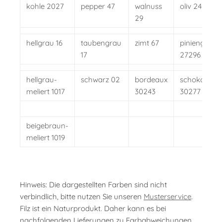
kohle 2027
pepper 47
walnuss
oliv 24
29
hellgrau 16
taubengrau
zimt 67
piniengrün
17
27296
hellgrau-
schwarz 02
bordeaux
schoko
meliert 1017
30243
30277
beigebraun-
meliert 1019
Hinweis: Die dargestellten Farben sind nicht
verbindlich, bitte nutzen Sie unseren
Musterservice
.
Filz ist ein Naturprodukt. Daher kann es bei
nachfolgenden Lieferungen zu Farbabweichungen