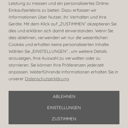
Einrichtungsberatung
Leistung zu messen und ein personalisiertes Online-
Muster-Service
Einkaufserlebnis zu bieten. Dazu erfassen wir
Informationen über Nutzer, ihr Verhalten und ihre
AGB
Geräte. Mit dem Klick auf
„
ZUSTIMMEN“ akzeptieren Sie
Datenschutz
dies und erklären sich damit einverstanden. Wenn Sie
Widerrufsrecht
dies ablehnen, verwenden wir nur die wesentlichen
Cookies
Cookies und erhalten keine personalisierten Inhalte.
Wählen Sie „EINSTELLUNGEN“ , um weitere Details
Versand
anzuzeigen, Ihre Auswahl zu verwalten oder zu
Zahlung
Online-Rabatt
stornieren. Sie können Ihre Präferenzen jederzeit
Barrierefreiheit
anpassen. Weiterführende Informationen erhalten Sie in
unserer
Datenschutzerklärung
.
Hilfe
Einrichtungsblog
ABLEHNEN
ETAGE-7
Bildquellnachweis
EINSTELLUNGEN
© DESIGNERS-living by maike metz
ZUSTIMMEN