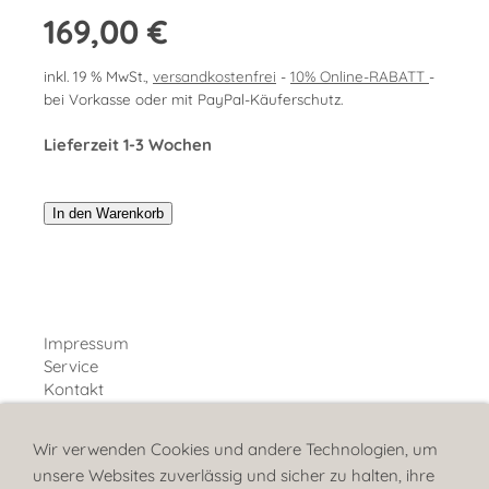
169,00 €
inkl. 19 % MwSt.,
versandkostenfrei
-
10% Online-RABATT
-
bei Vorkasse oder mit PayPal-Käuferschutz.
Lieferzeit 1-3 Wochen
In den Warenkorb
Impressum
Service
Kontakt
Bestellhinweise
Wir verwenden Cookies und andere Technologien, um
Über uns
unsere Websites zuverlässig und sicher zu halten, ihre